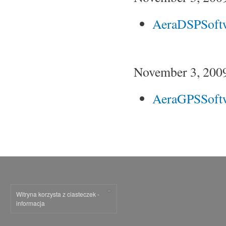
AeraDSPSoft
November 3, 200
AeraGPSSoft
Witryna korzysta z ciasteczek -
informacja