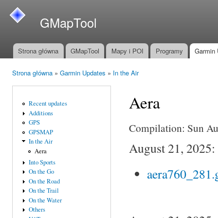
Prz
do
GMapTool
treś
Strona główna
GMapTool
Mapy i POI
Programy
Garmin 
Menu główne
Strona główna
»
Garmin Updates
»
In the Air
Jesteś tutaj
Aera
Recent updates
Additions
GPS
Compilation: Sun A
GPSMAP
In the Air
August 21, 2025:
Aera
Into Sports
aera760_281.
On the Go
On the Road
On the Trail
On the Water
Others