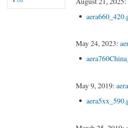
August 21, 2025:
UAT
aera660_420.
May 24, 2023:
ae
aera760China
May 9, 2019:
aer
aera5xx_590.
March 25, 2019: